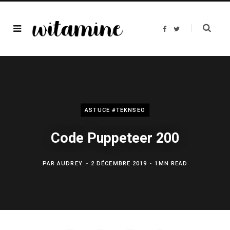
F
T
a
w
c
i
e
t
b
t
o
e
o
r
k
ASTUCE #TEKNSEO
Code Puppeteer 200
PAR
AUDREY
2 DÉCEMBRE 2019
1MN READ