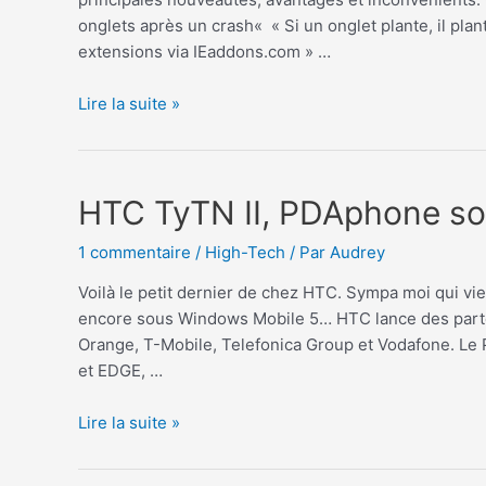
onglets après un crash« « Si un onglet plante, il pla
extensions via IEaddons.com » …
IE
Lire la suite »
8
:
bugs
HTC TyTN II, PDAphone s
de
compatibilités
1 commentaire
/
High-Tech
/ Par
Audrey
à
prévoir
Voilà le petit dernier de chez HTC. Sympa moi qui vi
?
encore sous Windows Mobile 5… HTC lance des parten
Orange, T-Mobile, Telefonica Group et Vodafone. L
et EDGE, …
HTC
Lire la suite »
TyTN
II,