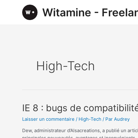
Aller
Witamine - Freel
au
contenu
High-Tech
IE 8 : bugs de compatibilité
Laisser un commentaire
/
High-Tech
/ Par
Audrey
Dew, administrateur d’Alsacreations, a publié un articl
principales nouveautés, avantages et inconvénients. Ce