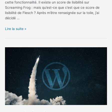
cette fonctionnalité. Il existe un score de lisibilité sur
Screaming Frog : mais qu’est-ce que c’est que ce score de
lisibilité de Flesch ? Après m’être renseignée sur la toile, j’ai
décidé …
Comment
Lire la suite »
améliorer
mon
score
de
lisibilité
de
Flesch
sur
Screaming
Frog
?