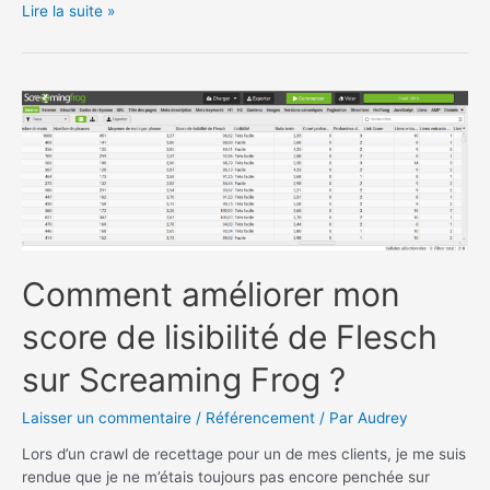
Comment
Lire la suite »
désactiver
le
widget
Actualités
et
centres
d’intérêt
dans
Windows
11
(et
Comment améliorer mon
10)
?
score de lisibilité de Flesch
sur Screaming Frog ?
Laisser un commentaire
/
Référencement
/ Par
Audrey
Lors d’un crawl de recettage pour un de mes clients, je me suis
rendue que je ne m’étais toujours pas encore penchée sur