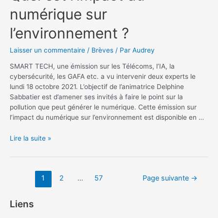
numérique sur
l’environnement ?
Laisser un commentaire
/
Brèves
/ Par
Audrey
SMART TECH, une émission sur les Télécoms, l’IA, la
cybersécurité, les GAFA etc. a vu intervenir deux experts le
lundi 18 octobre 2021. L’objectif de l’animatrice Delphine
Sabbatier est d’amener ses invités à faire le point sur la
pollution que peut générer le numérique. Cette émission sur
l’impact du numérique sur l’environnement est disponible en …
Quel
Lire la suite »
est
l’impact
du
Navigation
1
2
…
57
Page suivante
→
numérique
des
sur
articles
l’environnement
Liens
?