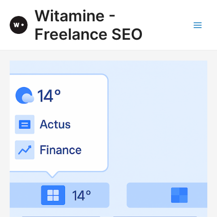
Aller
Witamine -
au
contenu
Freelance SEO
Main
Men