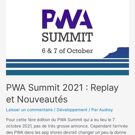
Web
qui
rendront
votre
site
WordPress
plus
rapide
PWA Summit 2021 : Replay
et Nouveautés
Laisser un commentaire
/
Développement
/ Par
Audrey
Pour cette 1ère édition du PWA Summit qui a eu lieu le 7
octobre 2021, pas de très grosse annonce. Cependant l’arrivée
des PWA dans les app stores devrait changer un peu la donne