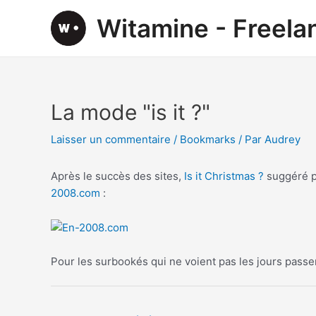
Aller
Witamine - Freel
au
contenu
La mode "is it ?"
Laisser un commentaire
/
Bookmarks
/ Par
Audrey
Après le succès des sites,
Is it Christmas ?
suggéré 
2008.com
:
Pour les surbookés qui ne voient pas les jours pass
Navigation