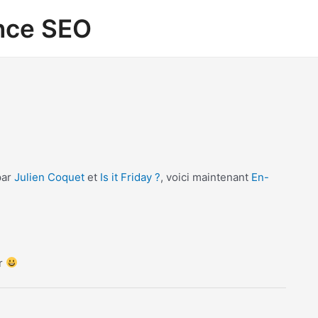
ance SEO
par
Julien Coquet
et
Is it Friday ?
, voici maintenant
En-
er