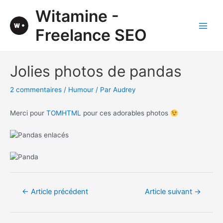
Aller
Witamine -
au
contenu
Freelance SEO
Main
Men
Jolies photos de pandas
2 commentaires
/
Humour
/ Par
Audrey
Merci pour
TOMHTML
pour ces adorables photos
Navigation
←
Article précédent
Article suivant
→
de
l’article