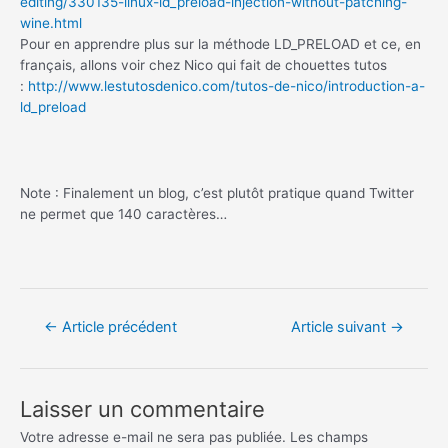
editing/330135-linux-ld_preload-injection-without-patching-
wine.html
Pour en apprendre plus sur la méthode LD_PRELOAD et ce, en
français, allons voir chez Nico qui fait de chouettes tutos
:
http://www.lestutosdenico.com/tutos-de-nico/introduction-a-
ld_preload
Note : Finalement un blog, c’est plutôt pratique quand Twitter
ne permet que 140 caractères…
Navigation
←
Article précédent
Article suivant
→
de
l’article
Laisser un commentaire
Votre adresse e-mail ne sera pas publiée.
Les champs