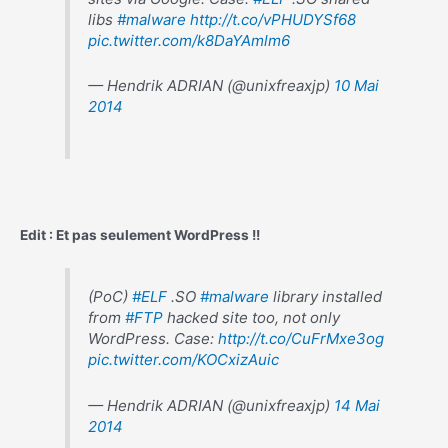
libs
#malware
http://t.co/vPHUDYSf68
pic.twitter.com/k8DaYAmlm6
— Hendrik ADRIAN (@unixfreaxjp)
10 Mai
2014
Edit : Et pas seulement WordPress !!
(PoC)
#ELF
.SO
#malware
library installed
from
#FTP
hacked site too, not only
WordPress. Case:
http://t.co/CuFrMxe3og
pic.twitter.com/KOCxizAuic
— Hendrik ADRIAN (@unixfreaxjp)
14 Mai
2014