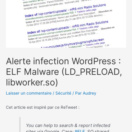
Alerte infection WordPress :
ELF Malware (LD_PRELOAD,
libworker.so)
Laisser un commentaire
/
Sécurité
/ Par
Audrey
Cet article est inspiré par ce ReTweet :
You can help to search & report infected
sites via Google. Case:
#ELF
.SO shared