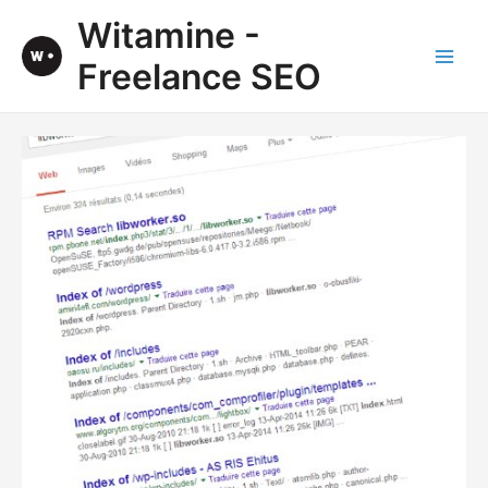
Aller
Witamine -
au
contenu
Freelance SEO
Main
Men