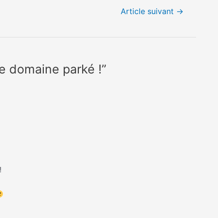
Article suivant
→
de domaine parké !”
!