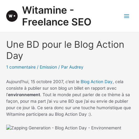
Aller
Witamine -
au
contenu
Freelance SEO
Main
Men
Une BD pour le Blog Action
Day
1 commentaire
/
Emission
/ Par
Audrey
Aujourd’hui, 15 octobre 2007, c’est le
Blog Action Day
, cela
consiste à publier sur son blog un billet en rapport avec
l’
environnement
. Tout le monde peut parler de ce thème à sa
façon, pour ma part j’ai vu une BD que j’ai eu envie de publier
pour ce jour là. Ce sera donc sur une touche humoristique que
Witamine participera au Blog Action Day :).