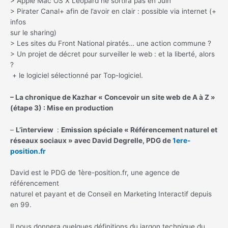
> Apple Mac OS X Leopard ne sortira pas en Juin
> Pirater Canal+ afin de l’avoir en clair : possible via internet (+
infos
sur le sharing)
> Les sites du Front National piratés… une action commune ?
> Un projet de décret pour surveiller le web : et la liberté, alors
?
+ le logiciel sélectionné par Top-logiciel.
– La chronique de Kazhar « Concevoir un site web de A à Z »
(étape 3) : Mise en production
–
L’interview
:
Emission spéciale « Référencement naturel et
réseaux sociaux » avec David Degrelle, PDG de
1ere-
position.fr
David est le PDG de 1ère-position.fr, une agence de
référencement
naturel et payant et de Conseil en Marketing Interactif depuis
en 99.
Il nous donnera quelques définitions du jargon technique du