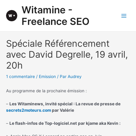
Aller
Witamine -
au
contenu
Freelance SEO
Main
Men
Spéciale Référencement
avec David Degrelle, 19 avril,
20h
1 commentaire
/
Emission
/ Par
Audrey
Au programme de la prochaine émission :
–
Les Witaminews, invité spécial : La revue de presse de
secrets2moteurs.com
par Valérie
–
Le flash-infos de Top-logiciel.net
par kjame aka Kevin :