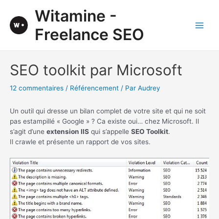
Aller
Witamine -
au
contenu
Freelance SEO
Main
Men
SEO toolkit par Microsoft
12 commentaires
/
Référencement
/ Par
Audrey
Un outil qui dresse un bilan complet de votre site et qui ne soit
pas estampillé « Google » ? Ca existe oui… chez Microsoft. Il
s’agit d’une
extension IIS
qui s’appelle
SEO Toolkit
.
Il crawle et présente un rapport de vos sites.