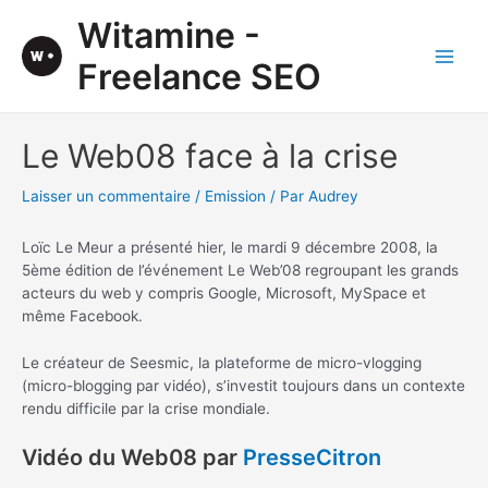
Aller
Witamine -
au
contenu
Freelance SEO
Main
Men
Le Web08 face à la crise
Laisser un commentaire
/
Emission
/ Par
Audrey
Loïc Le Meur a présenté hier, le mardi 9 décembre 2008, la
5ème édition de l’événement Le Web’08 regroupant les grands
acteurs du web y compris Google, Microsoft, MySpace et
même Facebook.
Le créateur de Seesmic, la plateforme de micro-vlogging
(micro-blogging par vidéo), s’investit toujours dans un contexte
rendu difficile par la crise mondiale.
Vidéo du Web08 par
PresseCitron