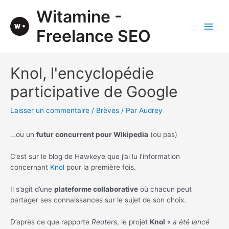
Aller
Witamine -
au
contenu
Freelance SEO
Main
Men
Knol, l'encyclopédie
participative de Google
Laisser un commentaire
/
Brèves
/ Par
Audrey
…ou un
futur concurrent pour Wikipedia
(ou pas)
C’est sur le blog de Hawkeye que j’ai lu l’information
concernant
Knol
pour la première fois.
Il s’agit d’une
plateforme collaborative
où chacun peut
partager ses connaissances sur le sujet de son choix.
D’après ce que rapporte
Reuters
, le projet
Knol
«
a été lancé