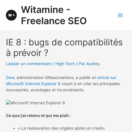
Aller
Witamine -
au
contenu
Freelance SEO
Main
Men
IE 8 : bugs de compatibilités
à prévoir ?
Laisser un commentaire
/
High-Tech
/ Par
Audrey
Dew
, administrateur d’Alsacreations, a publié un
article sur
Microsoft Internet Explorer 8
visant à en citer les principales
nouveautés, avantages et inconvénients.
Ce que j’ai retenu et qui me plait :
«
La restauration des onglets après un crash
«