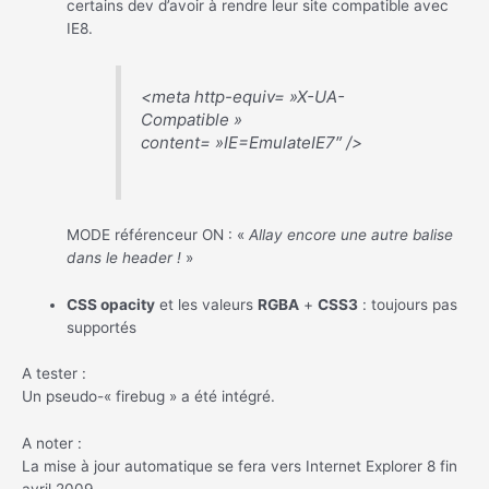
certains dev d’avoir à rendre leur site compatible avec
IE8.
<meta http-equiv= »X-UA-
Compatible »
content= »IE=EmulateIE7″ />
MODE référenceur ON : «
Allay encore une autre balise
dans le header !
»
CSS opacity
et les valeurs
RGBA
+
CSS3
: toujours pas
supportés
A tester :
Un pseudo-« firebug » a été intégré.
A noter :
La mise à jour automatique se fera vers Internet Explorer 8 fin
avril 2009.