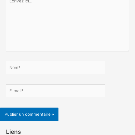
ici…
Nom*
E-
mail*
Liens