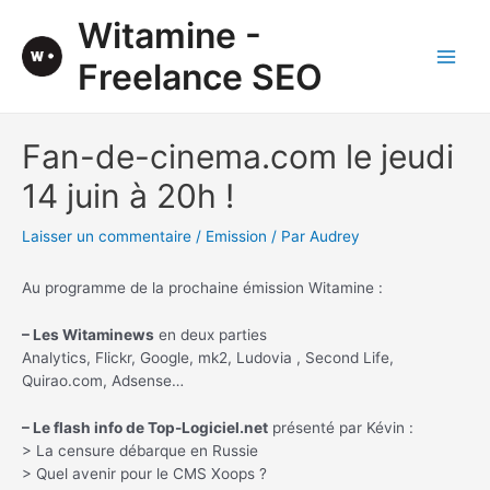
Aller
Witamine -
au
contenu
Freelance SEO
Main
Men
Fan-de-cinema.com le jeudi
14 juin à 20h !
Laisser un commentaire
/
Emission
/ Par
Audrey
Au programme de la prochaine émission Witamine :
– Les Witaminews
en deux parties
Analytics, Flickr, Google, mk2, Ludovia , Second Life,
Quirao.com, Adsense…
– Le flash info de Top-Logiciel.net
présenté par Kévin :
> La censure débarque en Russie
> Quel avenir pour le CMS Xoops ?