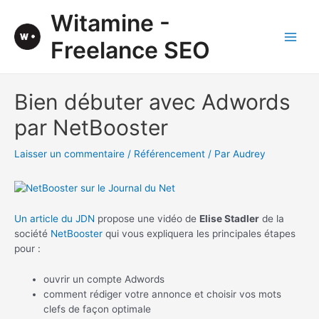
Aller
Witamine -
au
contenu
Freelance SEO
Main
Men
Bien débuter avec Adwords
par NetBooster
Laisser un commentaire
/
Référencement
/ Par
Audrey
Un article du JDN
propose une vidéo de
Elise Stadler
de la
société
NetBooster
qui vous expliquera les principales étapes
pour :
ouvrir un compte Adwords
comment rédiger votre annonce et choisir vos mots
clefs de façon optimale