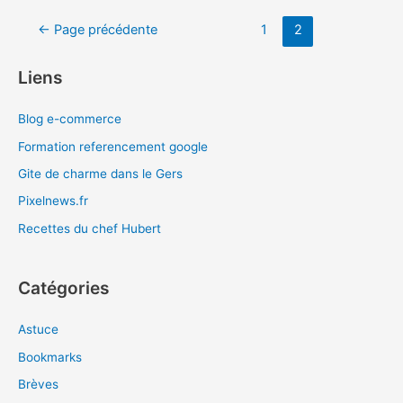
Navigation
←
Page précédente
1
2
des
articles
Liens
Blog e-commerce
Formation referencement google
Gite de charme dans le Gers
Pixelnews.fr
Recettes du chef Hubert
Catégories
Astuce
Bookmarks
Brèves