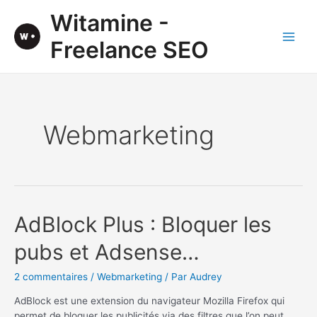
Aller
Witamine -
au
contenu
Freelance SEO
Main
Men
Webmarketing
AdBlock Plus : Bloquer les
pubs et Adsense…
2 commentaires
/
Webmarketing
/ Par
Audrey
AdBlock est une extension du navigateur Mozilla Firefox qui
permet de bloquer les publicités via des filtres que l’on peut