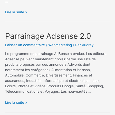
…
Adsense
Lire la suite »
:
Design
et
A/B
Parrainage Adsense 2.0
Testing
Laisser un commentaire
/
Webmarketing
/ Par
Audrey
Le programme de parrainage AdSense a évolué. Les éditeurs
Adsense peuvent maintenant choisir parmi une liste de
produits proposés par des annoncers Adwords dont
notamment les catégories : Alimentation et boisson,
Automobile, Commerce, Divertissement, Finances et
assurances, Industrie, Informatique et électronique, Jeux,
Loisirs, Photos et vidéos, Produits Google, Santé, Shopping,
Télécommunications et Voyages. Les nouveautés …
Parrainage
Lire la suite »
Adsense
2.0