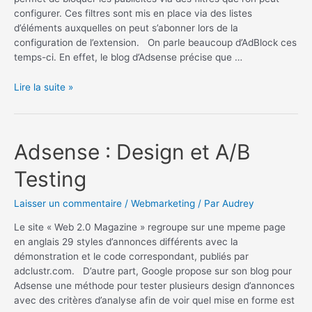
configurer. Ces filtres sont mis en place via des listes
d’éléments auxquelles on peut s’abonner lors de la
configuration de l’extension. On parle beaucoup d’AdBlock ces
temps-ci. En effet, le blog d’Adsense précise que …
AdBlock
Lire la suite »
Plus
:
Bloquer
les
Adsense : Design et A/B
pubs
Testing
et
Adsense…
Laisser un commentaire
/
Webmarketing
/ Par
Audrey
Le site « Web 2.0 Magazine » regroupe sur une mpeme page
en anglais 29 styles d’annonces différents avec la
démonstration et le code correspondant, publiés par
adclustr.com. D’autre part, Google propose sur son blog pour
Adsense une méthode pour tester plusieurs design d’annonces
avec des critères d’analyse afin de voir quel mise en forme est