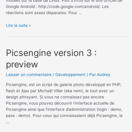
mobiles sur la base de Linux. Plus d’infos sur le site officiel de
Google Androïd : http://code.google.com/android/. Les
réactions sont assez disparates. Pour …
Google
Lire la suite »
Androïd
SDK
Picsengine version 3 :
preview
Laisser un commentaire
/
Développement
/ Par
Audrey
Picsengine, est un script de galerie photo développé en PHP,
flash et Ajax par Michaël Villar (aka nem), le tout avec un
design attrayant. Si vous ne connaissez pas encore
Picsengine, vous pouvez découvrir l’interface actuelle de
Picsengine ainsi que l’interface d’administration (login : demo,
pass : demo). Pour ceux qui connaissaient déjà Picsengine, la
…