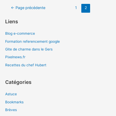
les
Navigation
←
Page précédente
1
2
technologies
des
utilisées
articles
par
Liens
un
site
Blog e-commerce
Formation referencement google
Gite de charme dans le Gers
Pixelnews.fr
Recettes du chef Hubert
Catégories
Astuce
Bookmarks
Brèves