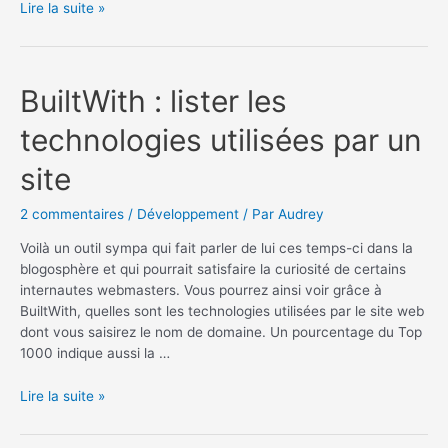
Picsengine
Lire la suite »
version
3
:
preview
BuiltWith : lister les
technologies utilisées par un
site
2 commentaires
/
Développement
/ Par
Audrey
Voilà un outil sympa qui fait parler de lui ces temps-ci dans la
blogosphère et qui pourrait satisfaire la curiosité de certains
internautes webmasters. Vous pourrez ainsi voir grâce à
BuiltWith, quelles sont les technologies utilisées par le site web
dont vous saisirez le nom de domaine. Un pourcentage du Top
1000 indique aussi la …
BuiltWith
Lire la suite »
:
lister